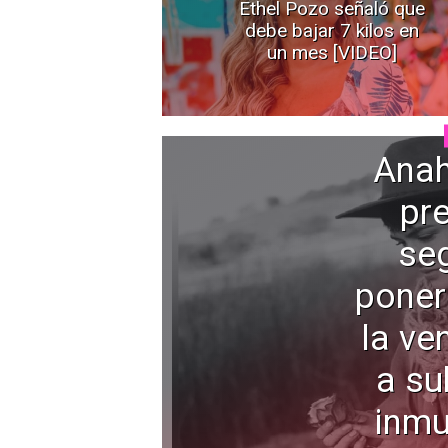
Ethel Pozo señaló que
debe bajar 7 kilos en
un mes [VIDEO]
Anah
pr
seg
poner
la ve
a su
inmu