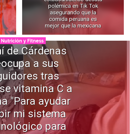
polémica en Tik Tok
asegurando que la
comida peruana es
mejor que la mexicana
Nutrición y Fitness
í de Cárdenas
eocupa a sus
uidores tras
se vitamina C a
na "Para ayudar
bir mi sistema
nológico para