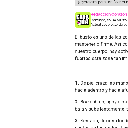
5 ejercicios para tonificar el 
Redacción Corazón
Domingo, 20 De Marzo 2
Actualizado el 10 de oc
El busto es una de las z
mantenerlo firme. Así 
nuestro cuerpo, hay act
fuertes esta zona tan im
1.
De pie, cruza las ma
hacia adentro y hacia af
2.
Boca abajo, apoya los b
baja y sube lentamente, t
3.
Sentada, flexiona los 
puntas de los dedos. Le