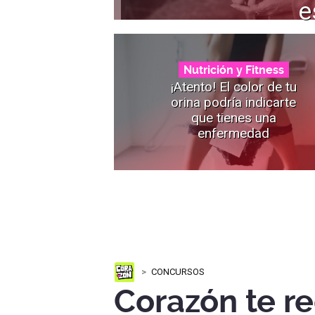
e
Nutrición y Fitness
¡Atento! El color de tu
orina podría indicarte
que tienes una
enfermedad
CONCURSOS
Corazón te r