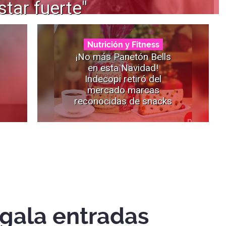
star fuerte"
Nutrición y Fitness
¡No más Panetón Bells
en esta Navidad!
Indecopi retiró del
mercado marcas
reconocidas de snacks
egala entradas