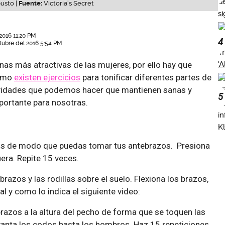
busto |
Fuente:
Victoria's Secret
016 11:20 PM
4
tubre del 2016 5:54 PM
onas más atractivas de las mujeres, por ello hay que
como
existen ejercicios
para tonificar diferentes partes de
ividades que podemos hacer que mantienen sanas y
5
portante para nosotras.
nos de modo que puedas tomar tus antebrazos. Presiona
uera. Repite 15 veces.
razos y las rodillas sobre el suelo. Flexiona los brazos,
al y como lo indica el siguiente video:
brazos a la altura del pecho de forma que se toquen las
vanta los codos hasta los hombros. Haz 15 repeticiones.