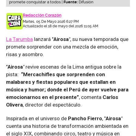
promete conquistar a todos |
Fuente:
Difusión
Redacción Corazón
Martes, 05 De Mayo 2026 6:27 PM
Actualizado el 18 de mayo del 2026 11:05 AM
La Tarumba
lanzará "
Airosa
"
, su nueva temporada que
promete sorprender con una mezcla de emoción,
risas y asombro.
"
Airosa
"
revive escenas de la Lima antigua sobre la
pista:
“Mercachifles que sorprenden con
malabares y fiestas populares que estallan en
música y humor; donde el Perú de ayer vuelve para
emocionarnos en el presente”
, comenta
Carlos
Olivera
, director del espectáculo.
Inspirada en el universo de
Pancho Fierro
, "
Airosa
"
cuenta una historia de transformación ambientada en
el siglo XIX, combinando circo, teatro y música en