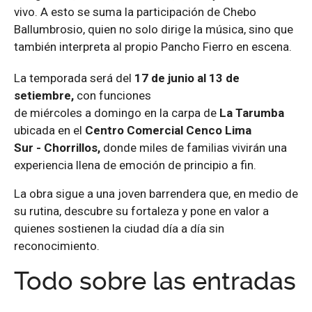
vivo. A esto se suma la participación de Chebo
Ballumbrosio, quien no solo dirige la música, sino que
también interpreta al propio Pancho Fierro en escena.
La temporada
será
d
el
1
7
de
junio al 13 de
setiembre
,
con funciones
de
miércoles
a
domingo
en
la carpa de
La Tarumba
ubicada
en el
Centro
Comercial Cenco Lima
Sur
-
Chorrillos
,
d
onde miles de familias vivirán una
experiencia llena de emoción de principio a fin.
La obra sigue a una joven barrendera que, en medio de
su rutina, descubre su fortaleza y pone en valor a
quienes sostienen la ciudad día a día sin
reconocimiento.
Todo sobre las entradas