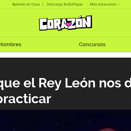
Más estaciones
Aprendo en Casa
Descarga AudioPlayer
Hombres
Concursos
que el Rey León nos 
racticar