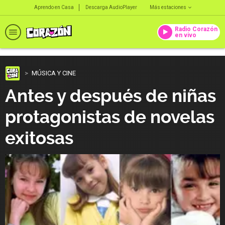
Aprendo en Casa
Descarga AudioPlayer
Más estaciones
Radio Corazón
en vivo
MÚSICA Y CINE
Antes y después de niñas
protagonistas de novelas
exitosas