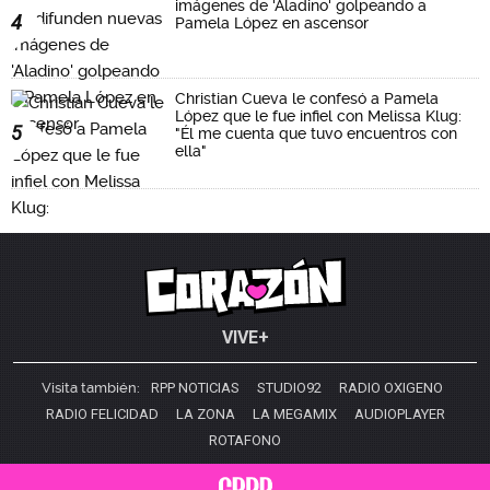
imágenes de 'Aladino' golpeando a
4
Pamela López en ascensor
Christian Cueva le confesó a Pamela
López que le fue infiel con Melissa Klug:
5
"Él me cuenta que tuvo encuentros con
ella"
VIVE+
Visita también:
RPP NOTICIAS
STUDIO92
RADIO OXIGENO
RADIO FELICIDAD
LA ZONA
LA MEGAMIX
AUDIOPLAYER
ROTAFONO