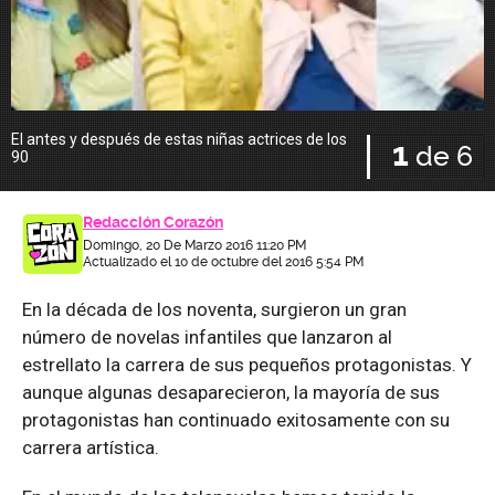
El antes y después de estas niñas actrices de los
B
1
de 6
90
Redacción Corazón
Domingo, 20 De Marzo 2016 11:20 PM
Actualizado el 10 de octubre del 2016 5:54 PM
En la década de los noventa, surgieron un gran
número de novelas infantiles que lanzaron al
estrellato la carrera de sus pequeños protagonistas. Y
aunque algunas desaparecieron, la mayoría de sus
protagonistas han continuado exitosamente con su
carrera artística.