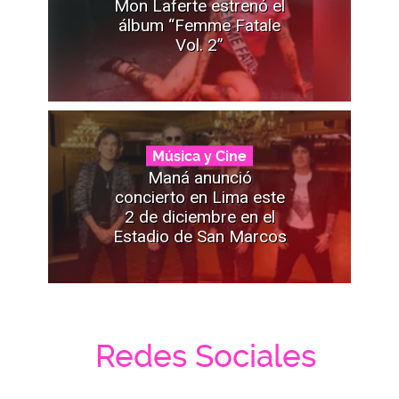
Mon Laferte estrenó el
álbum “Femme Fatale
Vol. 2”
Música y Cine
Maná anunció
concierto en Lima este
2 de diciembre en el
Estadio de San Marcos
Redes Sociales