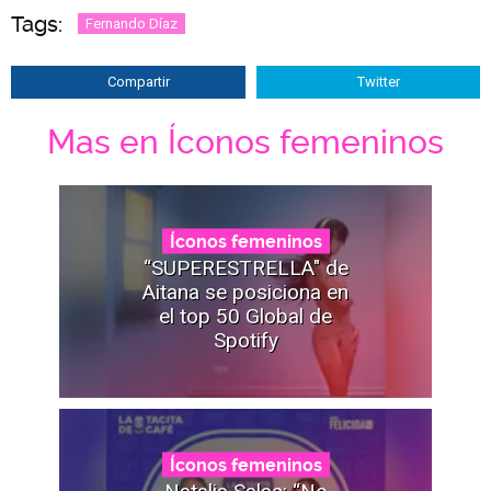
Tags:
Fernando Díaz
Compartir
Twitter
Mas en Íconos femeninos
Íconos femeninos
“SUPERESTRELLA" de
Aitana se posiciona en
el top 50 Global de
Spotify
Íconos femeninos
Natalia Salas: “No