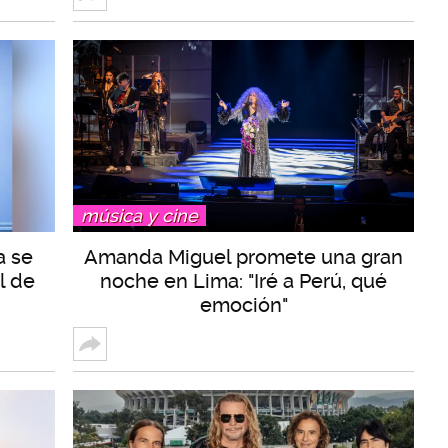
música y cine
a se
Amanda Miguel promete una gran
l de
noche en Lima: "Iré a Perú, qué
emoción"