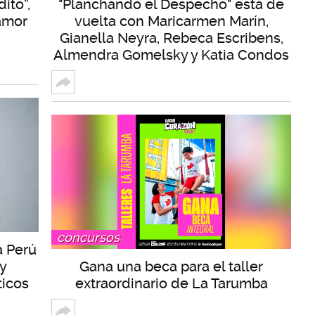
ito”,
"Planchando el Despecho" está de
 amor
vuelta con Maricarmen Marín,
Gianella Neyra, Rebeca Escribens,
Almendra Gomelsky y Katia Condos
concursos
a Perú
 y
Gana una beca para el taller
ticos
extraordinario de La Tarumba