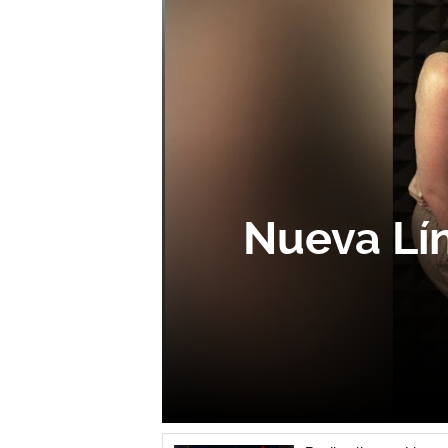
mme
Nueva Lín