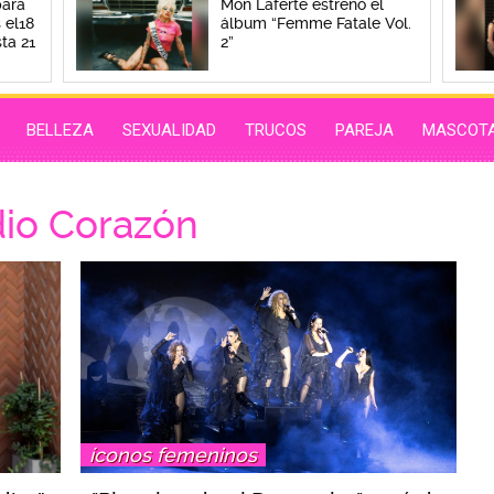
para
Mon Laferte estrenó el
 el18
álbum “Femme Fatale Vol.
ta 21
2”
BELLEZA
SEXUALIDAD
TRUCOS
PAREJA
MASCOT
dio Corazón
íconos femeninos