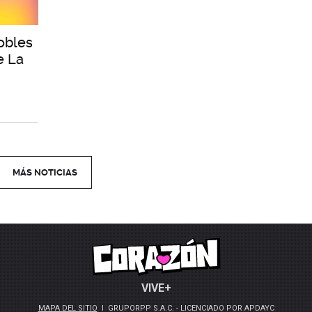
obles
e La
MÁS NOTICIAS
VIVE+
MAPA DEL SITIO
GRUPORPP S.A.C. - LICENCIADO POR APDAYC