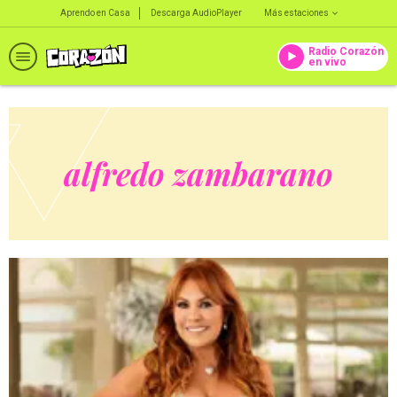
Aprendo en Casa
Descarga AudioPlayer
Más estaciones
Radio Corazón
en vivo
alfredo zambarano