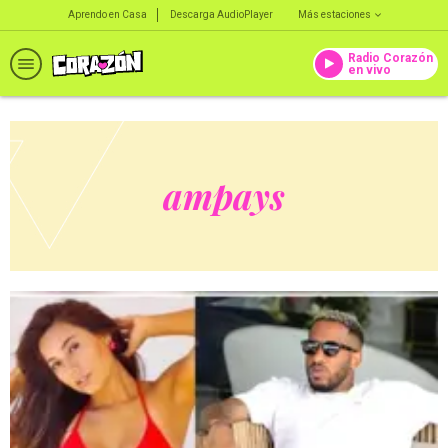
Aprendo en Casa
Descarga AudioPlayer
Más estaciones
Radio Corazón
en vivo
ampays