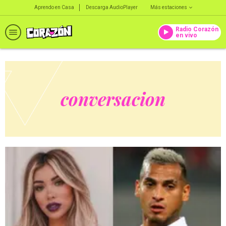
Aprendo en Casa
Descarga AudioPlayer
Más estaciones
Radio Corazón
en vivo
conversacion