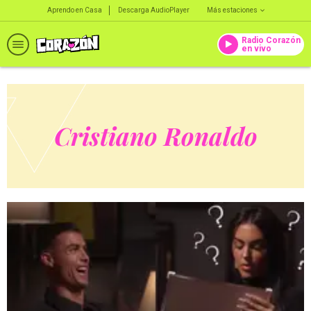
Aprendo en Casa
Descarga AudioPlayer
Más estaciones
Radio Corazón
en vivo
Cristiano Ronaldo