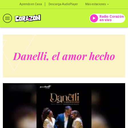
Aprendo en Casa
Descarga AudioPlayer
Más estaciones
Radio Corazón
en vivo
Danelli, el amor hecho
verdad