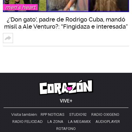
men's heart
¿'Don gato', padre de Rodrigo Cuba, mandó
misil a Ale Venturo?: “Fingidaza e interesada”
VIVE+
Visita también:
RPP NOTICIAS
STUDIO92
RADIO OXIGENO
RADIO FELICIDAD
LA ZONA
LA MEGAMIX
AUDIOPLAYER
ROTAFONO