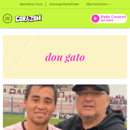
Aprendo en Casa
Descarga AudioPlayer
Más estaciones
Radio Corazón
en vivo
don gato