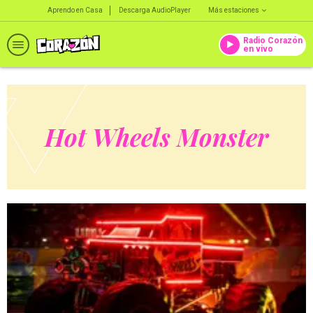
Aprendo en Casa
Descarga AudioPlayer
Más estaciones
Radio Corazón
en vivo
Hot Wheels Monster
Trucks Live