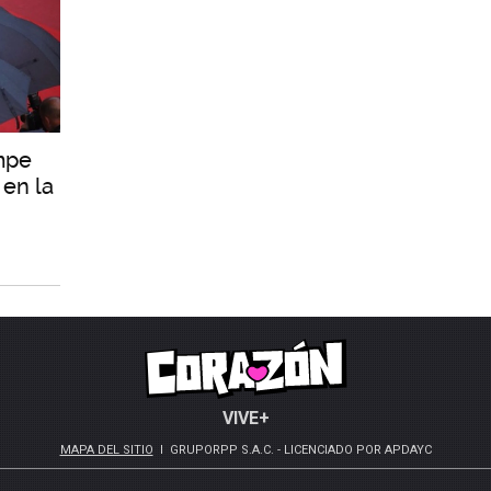
mpe
 en la
VIVE+
MAPA DEL SITIO
GRUPORPP S.A.C. - LICENCIADO POR APDAYC