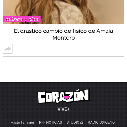
música y cine
El drástico cambio de físico de Amaia
Montero
VIVE+
Visita también:
RPP NOTICIAS
STUDIO92
RADIO OXIGENO