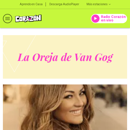
Aprendo en Casa
Descarga AudioPlayer
Más estaciones
Radio Corazón
en vivo
La Oreja de Van Gog