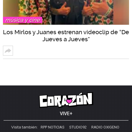
música y cine
Los Mirlos y Juanes estrenan videoclip de “De
Jueves a Jueves”
VIVE+
Visita también:
RPP NOTICIAS
STUDIO92
RADIO OXIGENO