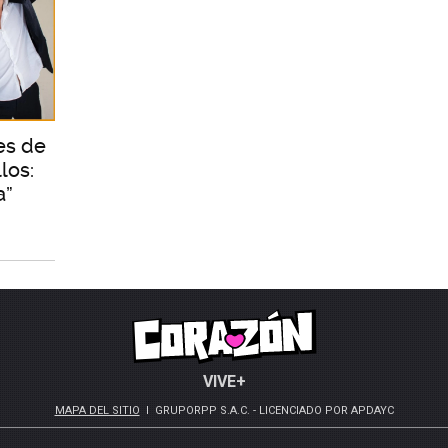
es de
los:
a”
VIVE+
MAPA DEL SITIO
GRUPORPP S.A.C. - LICENCIADO POR APDAYC