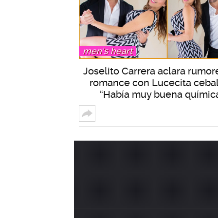
men's heart
Joselito Carrera aclara rumor
romance con Lucecita cebal
“Había muy buena químic