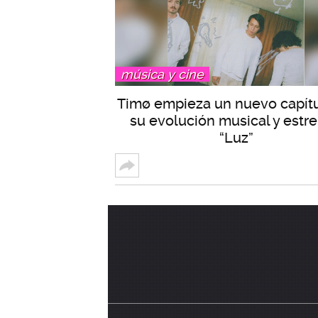
música y cine
Timø empieza un nuevo capít
su evolución musical y estr
“Luz”