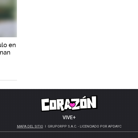
ulo en
enan
VIVE+
MAPA DEL SITIO
GRUPORPP S.A.C. - LICENCIADO POR APDAYC