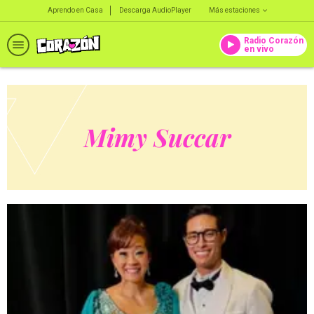
Aprendo en Casa
Descarga AudioPlayer
Más estaciones
Radio Corazón
en vivo
Mimy Succar