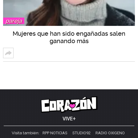
pareja
Mujeres que han sido engañadas salen
ganando más
VIVE+
Visita también:
RPP NOTICIAS
STUDIO92
RADIO OXIGENO