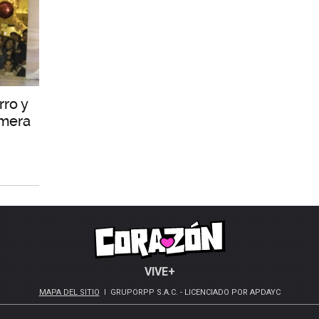
rro y
imera
VIVE+
MAPA DEL SITIO
GRUPORPP S.A.C. - LICENCIADO POR APDAYC