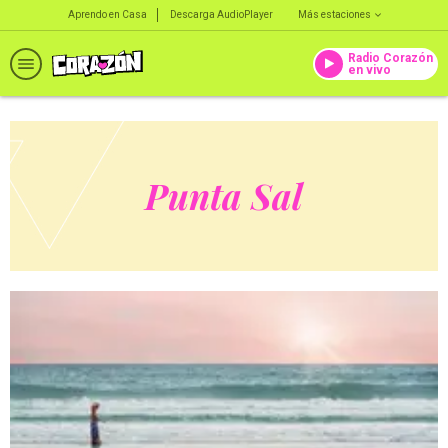
Aprendo en Casa
Descarga AudioPlayer
Más estaciones
Radio Corazón
en vivo
Punta Sal