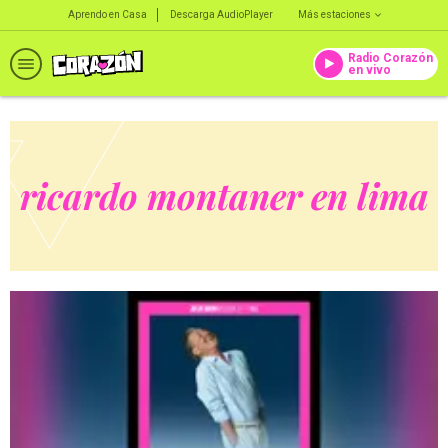
Aprendo en Casa
Descarga AudioPlayer
Más estaciones
Radio Corazón
en vivo
ricardo montaner en lima