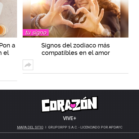
tu signo
 Pon a
Signos del zodiaco más
 el
compatibles en el amor
VIVE+
MAPA DEL SITIO
GRUPORPP S.A.C. - LICENCIADO POR APDAYC