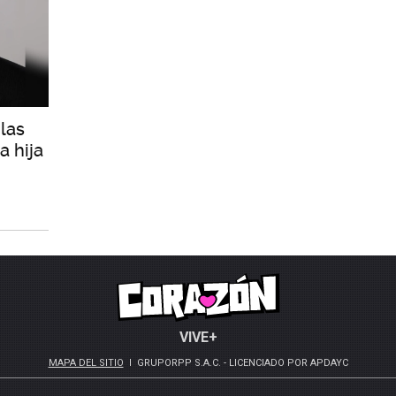
las
a hija
VIVE+
MAPA DEL SITIO
GRUPORPP S.A.C. - LICENCIADO POR APDAYC