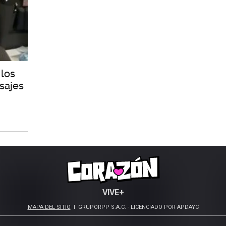
 los
sajes
VIVE+
MAPA DEL SITIO
GRUPORPP S.A.C. - LICENCIADO POR APDAYC