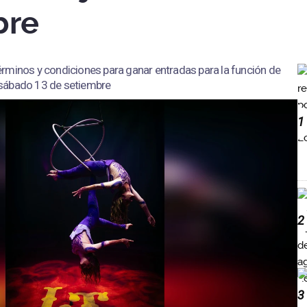
bre
rminos y condiciones para ganar entradas para la función de
 sábado 13 de setiembre
1
2
3