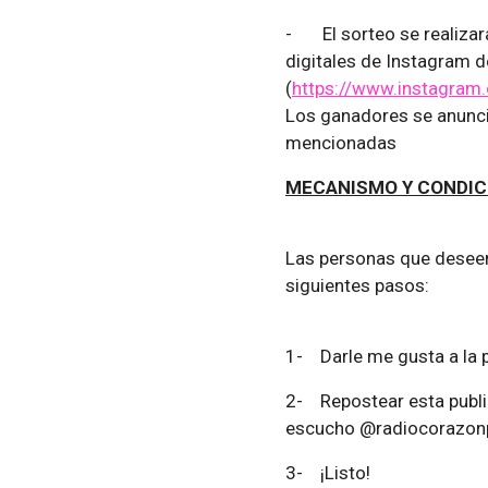
-
El sorteo se realiza
digitales de Instagram 
(
https://www.instagram
Los ganadores se anunci
mencionadas
MECANISMO Y CONDIC
Las personas que deseen
siguientes pasos:
1-
Darle me gusta a la 
2-
Repostear esta publi
escucho @radiocorazonp
3-
¡Listo!