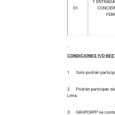
1 ENTRADA
01
CONCIER
FEB
CONDICIONES Y/O RES
1.
Solo podrán partici
2.
Podrán participar d
Lima.
3.
GRUPORPP se contac