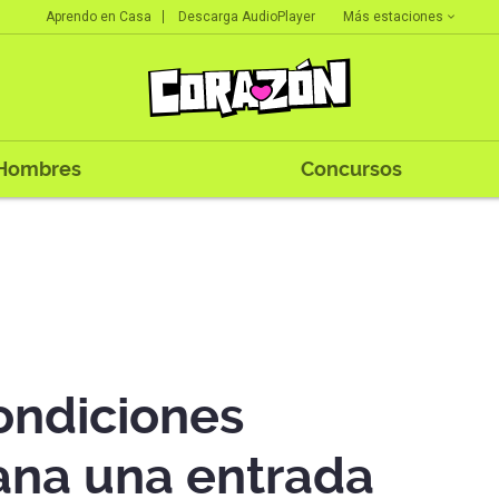
Más estaciones
Aprendo en Casa
Descarga AudioPlayer
Hombres
Concursos
ondiciones
na una entrada