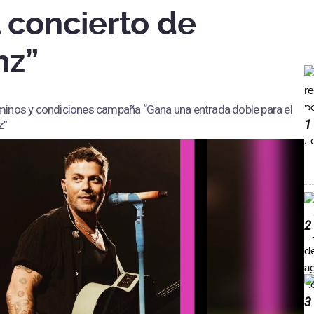
 concierto de
nz”
minos y condiciones campaña “Gana una entrada doble para el
1
z”
2
3