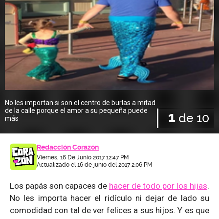
No les importan si son el centro de burlas a mitad
N
de la calle porque el amor a su pequeña puede
1
de 10
más
Redacción Corazón
Viernes, 16 De Junio 2017 12:47 PM
Actualizado el 16 de junio del 2017 2:06 PM
Los papás son capaces de
hacer de todo por los hijas
.
No les importa hacer el ridículo ni dejar de lado su
comodidad con tal de ver felices a sus hijos. Y es que