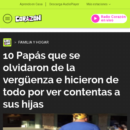
Aprendo en Casa
Descarga AudioPlayer
Más estaciones
Radio Corazón
en vivo
FAMILIA Y HOGAR
10 Papás que se
olvidaron de la
vergüenza e hicieron de
todo por ver contentas a
sus hijas