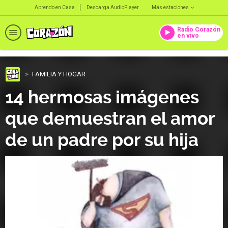
Aprendo en Casa
Descarga AudioPlayer
Más estaciones
Radio Corazón
en vivo
FAMILIA Y HOGAR
14 hermosas imágenes
que demuestran el amor
de un padre por su hija