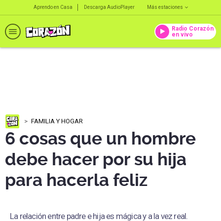
Aprendo en Casa
Descarga AudioPlayer
Más estaciones
Radio Corazón
en vivo
FAMILIA Y HOGAR
6 cosas que un hombre
debe hacer por su hija
para hacerla feliz
La relación entre padre e hija es mágica y a la vez real.