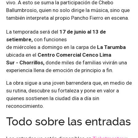
vivo. A esto se suma la participación de Chebo
Ballumbrosio, quien no solo dirige la música, sino que
también interpreta al propio Pancho Fierro en escena.
La temporada
será
d
el
1
7
de
junio al 13 de
setiembre
,
con funciones
de
miércoles
a
domingo
en
la carpa de
La Tarumba
ubicada
en el
Centro
Comercial Cenco Lima
Sur
-
Chorrillos
,
d
onde miles de familias vivirán una
experiencia llena de emoción de principio a fin.
La obra sigue a una joven barrendera que, en medio de
su rutina, descubre su fortaleza y pone en valor a
quienes sostienen la ciudad día a día sin
reconocimiento.
Todo sobre las entradas