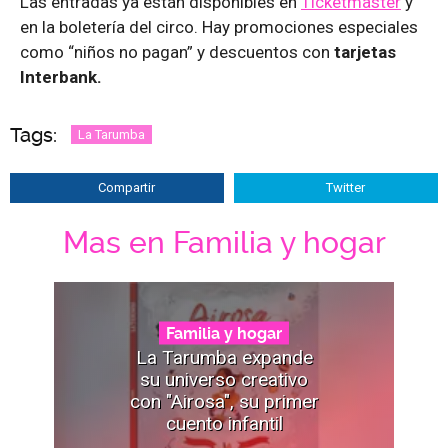
Las entradas ya están disponibles en
Ticketmaster
y
en la boletería del circo. Hay promociones especiales
como “niños no pagan” y descuentos con
tarjetas
Interbank.
Tags:
La Tarumba
Compartir
Twitter
Mas en Familia y hogar
Familia y hogar
La Tarumba expande
su universo creativo
con "Airosa", su primer
cuento infantil