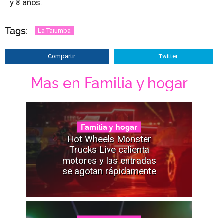
y 8 años.
Tags:
La Tarumba
Compartir
Twitter
Mas en Familia y hogar
Familia y hogar
Hot Wheels Monster
Trucks Live calienta
motores y las entradas
se agotan rápidamente