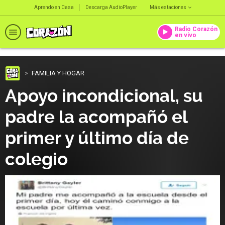
Aprendo en Casa
Descarga AudioPlayer
Más estaciones
Radio Corazón
en vivo
FAMILIA Y HOGAR
Apoyo incondicional, su
padre la acompañó el
primer y último día de
colegio