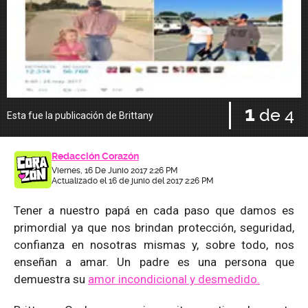
1
de 4
Esta fue la publicación de Brittany
E
Redacción Corazón
Viernes, 16 De Junio 2017 2:26 PM
Actualizado el 16 de junio del 2017 2:26 PM
Tener a nuestro papá en cada paso que damos es
primordial ya que nos brindan protección, seguridad,
confianza en nosotras mismas y, sobre todo, nos
enseñan a amar. Un padre es una persona que
demuestra su
amor incondicional y desmedido.