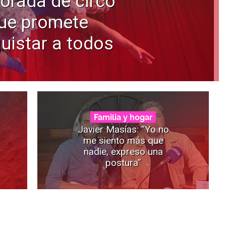
orada de circo
ue promete
uistar a todos
Familia y hogar
Javier Masías: “Yo no
me siento más que
nadie, expreso una
postura”