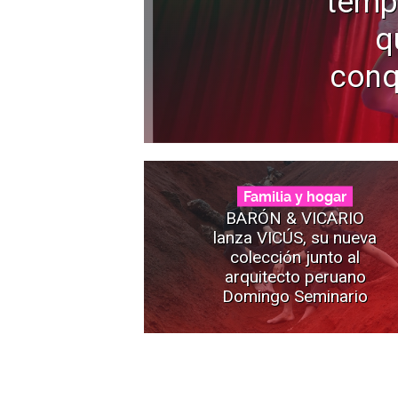
temp
q
conq
Familia y hogar
BARÓN & VICARIO
lanza VICÚS, su nueva
colección junto al
arquitecto peruano
Domingo Seminario