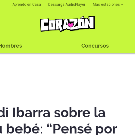
Más estaciones
Aprendo en Casa
Descarga AudioPlayer
Hombres
Concursos
i Ibarra sobre la
u bebé: “Pensé por