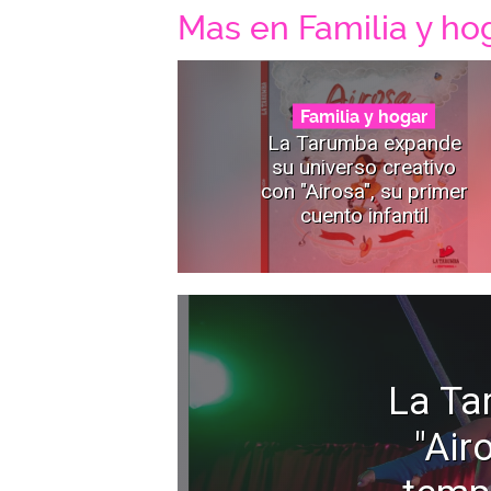
Mas en Familia y ho
Familia y hogar
La Tarumba expande
su universo creativo
con "Airosa", su primer
cuento infantil
La Ta
"Air