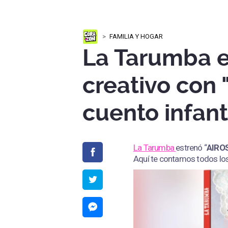
FAMILIA Y HOGAR
La Tarumba e
creativo con 
cuento infant
La Tarumba
estrenó “
AIRO
Aquí te contamos todos los