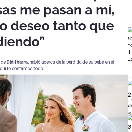
sas me pasan a mí,
lo deseo tanto que
diendo”
1
o de
Didi Ibarra,
habló acerca de la pérdida de su bebé en el
Aquí te contamos todo.
2
3