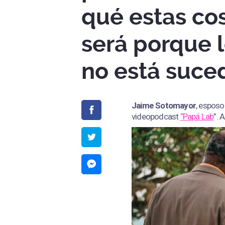
qué estas co
será porque 
no está suce
Jaime Sotomayor
, espos
videopodcast
“Papá Lab
”. 