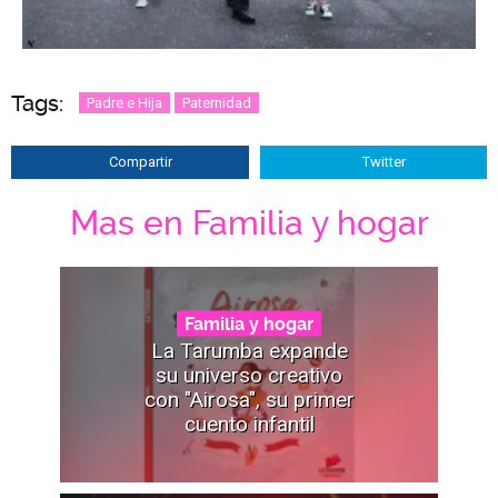
Tags:
Padre e Hija
Paternidad
Compartir
Twitter
Mas en Familia y hogar
Familia y hogar
La Tarumba expande
su universo creativo
con "Airosa", su primer
cuento infantil