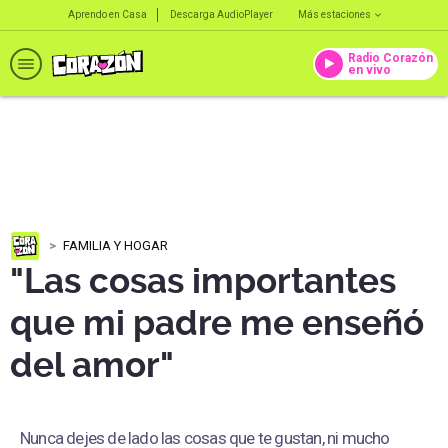
Aprendo en Casa
Descarga AudioPlayer
Más estaciones
Radio Corazón
en vivo
FAMILIA Y HOGAR
"Las cosas importantes
que mi padre me enseñó
del amor"
Nunca dejes de lado las cosas que te gustan, ni mucho