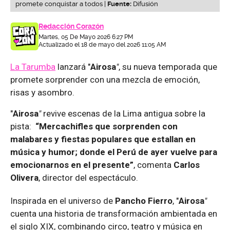
promete conquistar a todos |
Fuente:
Difusión
Redacción Corazón
Martes, 05 De Mayo 2026 6:27 PM
Actualizado el 18 de mayo del 2026 11:05 AM
La Tarumba
lanzará "
Airosa
"
, su nueva temporada que
promete sorprender con una mezcla de emoción,
risas y asombro.
"
Airosa
"
revive escenas de la Lima antigua sobre la
pista:
“Mercachifles que sorprenden con
malabares y fiestas populares que estallan en
música y humor; donde el Perú de ayer vuelve para
emocionarnos en el presente”
, comenta
Carlos
Olivera
, director del espectáculo.
Inspirada en el universo de
Pancho Fierro
, "
Airosa
"
cuenta una historia de transformación ambientada en
el siglo XIX, combinando circo, teatro y música en