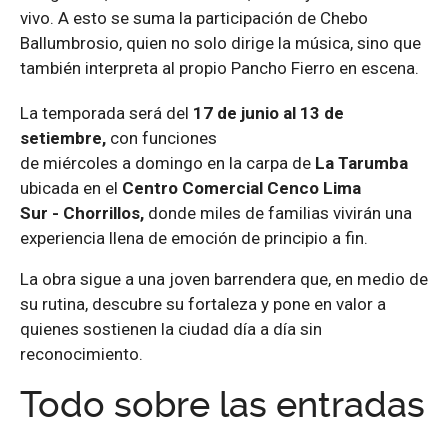
vivo. A esto se suma la participación de Chebo
Ballumbrosio, quien no solo dirige la música, sino que
también interpreta al propio Pancho Fierro en escena.
La temporada
será
d
el
1
7
de
junio al 13 de
setiembre
,
con funciones
de
miércoles
a
domingo
en
la carpa de
La Tarumba
ubicada
en el
Centro
Comercial Cenco Lima
Sur
-
Chorrillos
,
d
onde miles de familias vivirán una
experiencia llena de emoción de principio a fin.
La obra sigue a una joven barrendera que, en medio de
su rutina, descubre su fortaleza y pone en valor a
quienes sostienen la ciudad día a día sin
reconocimiento.
Todo sobre las entradas