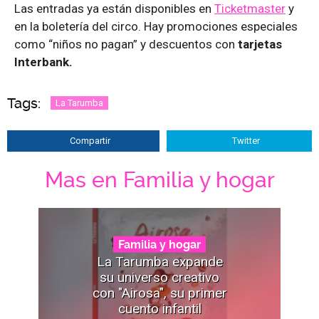
Las entradas ya están disponibles en
Ticketmaster
y
en la boletería del circo. Hay promociones especiales
como “niños no pagan” y descuentos con
tarjetas
Interbank.
Tags:
La Tarumba
Compartir
Twitter
Mas en Familia y hogar
Familia y hogar
La Tarumba expande
su universo creativo
con "Airosa", su primer
cuento infantil