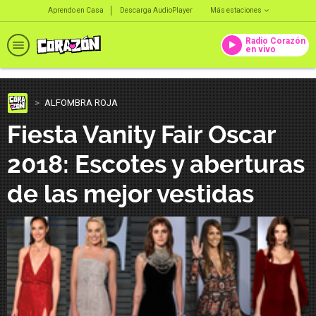
Aprendo en Casa
Descarga AudioPlayer
Más estaciones
Radio Corazón
en vivo
ALFOMBRA ROJA
Fiesta Vanity Fair Oscar
2018: Escotes y aberturas
de las mejor vestidas