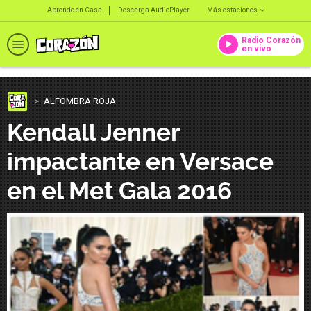
Aprendo en Casa
Descarga AudioPlayer
Más estaciones
Radio Corazón
en vivo
ALFOMBRA ROJA
Kendall Jenner
impactante en Versace
en el Met Gala 2016