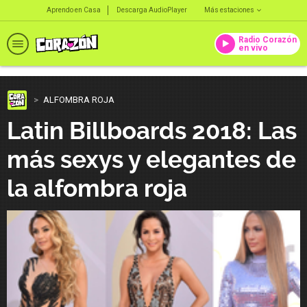
Aprendo en Casa
Descarga AudioPlayer
Más estaciones
Radio Corazón
en vivo
ALFOMBRA ROJA
Latin Billboards 2018: Las
más sexys y elegantes de
la alfombra roja