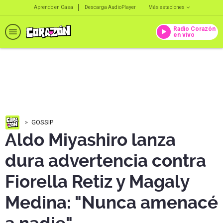
Aprendo en Casa
Descarga AudioPlayer
Más estaciones
Radio Corazón
en vivo
GOSSIP
Aldo Miyashiro lanza
dura advertencia contra
Fiorella Retiz y Magaly
Medina: "Nunca amenacé