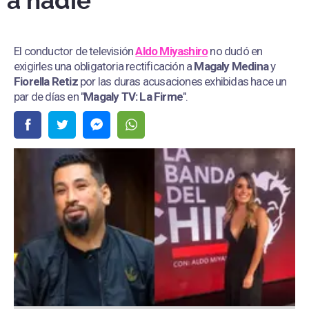
a nadie"
El conductor de televisión
Aldo Miyashiro
no dudó en
exigirles una obligatoria rectificación a
Magaly Medina
y
Fiorella Retiz
por las duras acusaciones exhibidas hace un
par de días en "
Magaly TV: La Firme
".