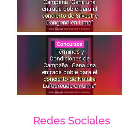
Campaña "Gana una
entrada doble para el
concierto de Silvestre
Dangond en Lima"
Concursos
Términos y
Condiciones de
Campaña “Gana una
entrada doble para el
concierto de Natalia
Lafourcade en Lima”
Redes Sociales