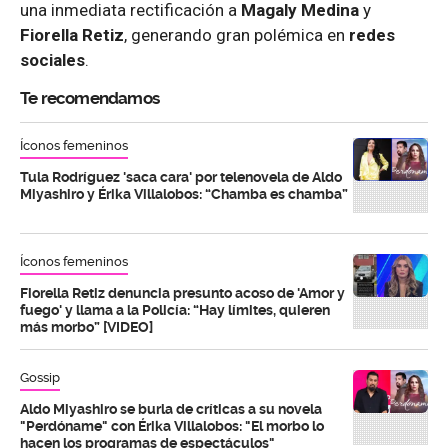
una inmediata rectificación a
Magaly
Medina
y
Fiorella Retiz
, generando gran polémica en
redes
sociales
.
Te recomendamos
Íconos femeninos
Tula Rodríguez 'saca cara' por telenovela de Aldo
Miyashiro y Érika Villalobos: “Chamba es chamba”
Íconos femeninos
Fiorella Retiz denuncia presunto acoso de 'Amor y
fuego' y llama a la Policía: “Hay límites, quieren
más morbo” [VIDEO]
Gossip
Aldo Miyashiro se burla de críticas a su novela
"Perdóname" con Érika Villalobos: "El morbo lo
hacen los programas de espectáculos"