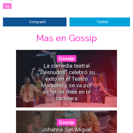
ag
Compartir
Twitter
Mas en Gossip
Gossip
La comedia teatral
“Desnudos” celebró su
éxito en el Teatro
Marsano y se va por
su tercer mes en la
cartelera
Gossip
Johanna San Miguel