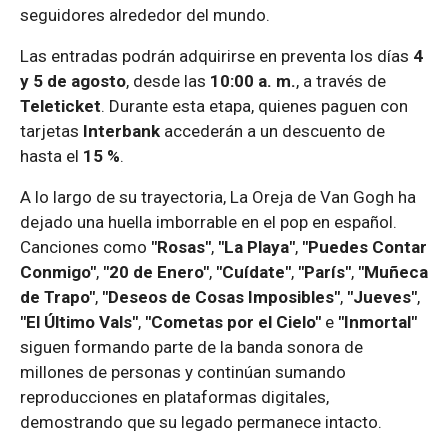
seguidores alrededor del mundo.
Las entradas podrán adquirirse en preventa los días
4
y 5 de agosto
, desde las
10:00 a. m.
, a través de
Teleticket
. Durante esta etapa, quienes paguen con
tarjetas
Interbank
accederán a un descuento de
hasta el
15 %
.
A lo largo de su trayectoria, La Oreja de Van Gogh ha
dejado una huella imborrable en el pop en español.
Canciones como
"Rosas"
,
"La Playa"
,
"Puedes Contar
Conmigo"
,
"20 de Enero"
,
"Cuídate"
,
"París"
,
"Muñeca
de Trapo"
,
"Deseos de Cosas Imposibles"
,
"Jueves"
,
"El Último Vals"
,
"Cometas por el Cielo"
e
"Inmortal"
siguen formando parte de la banda sonora de
millones de personas y continúan sumando
reproducciones en plataformas digitales,
demostrando que su legado permanece intacto.