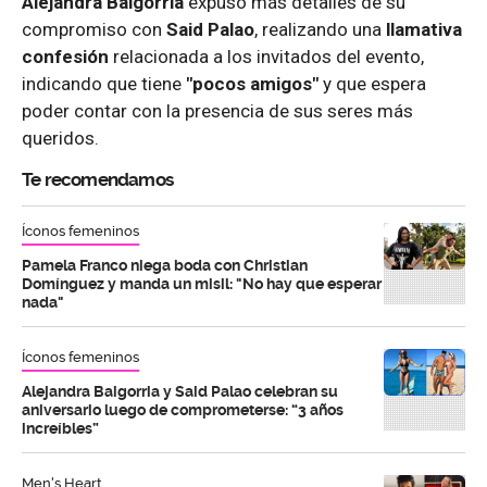
Alejandra Baigorria
expuso más detalles de su
compromiso con
Said Palao
, realizando una
llamativa
confesión
relacionada a los invitados del evento,
indicando que tiene
"pocos amigos"
y que espera
poder contar con la presencia de sus seres más
queridos.
Te recomendamos
Íconos femeninos
Pamela Franco niega boda con Christian
Domínguez y manda un misil: "No hay que esperar
nada"
Íconos femeninos
Alejandra Baigorria y Said Palao celebran su
aniversario luego de comprometerse: “3 años
increíbles”
Men's Heart