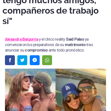
tengo muchos amigos,
compañeros de trabajo
sí"
Alejandra Baigorria
y el chico reality
Said Palao
ya
comenzaron los preparativos de su
matrimonio
tras
anunciar su
compromiso
ante todo pronóstico.