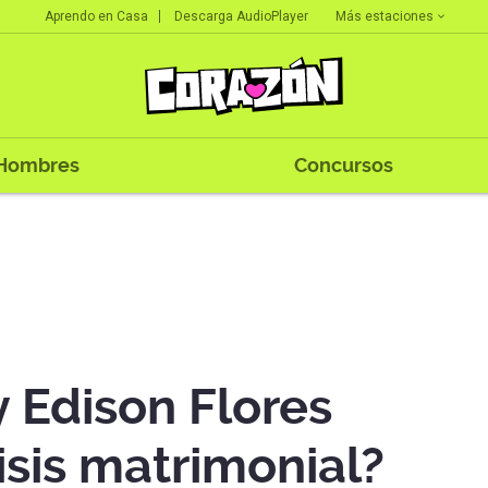
Más estaciones
Aprendo en Casa
Descarga AudioPlayer
Hombres
Concursos
 Edison Flores
isis matrimonial?