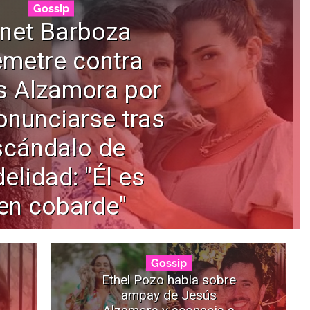
Gossip
net Barboza
emetre contra
s Alzamora por
onunciarse tras
scándalo de
delidad: "Él es
en cobarde"
Gossip
Ethel Pozo habla sobre
ampay de Jesús
Alzamora y aconseja a