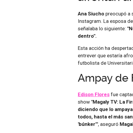
Ana Siucho
preocupó a s
Instagram. La esposa del 
señalaba lo siguiente:
"N
dentro".
Esta acción ha despertad
entrever que estaría afr
futbolista de Universita
Ampay de 
Edison Flores
fue captad
show "
Magaly TV: La Fi
diciendo que lo ampaya
todos, hasta el más san
'búnker'"
, aseguró
Maga