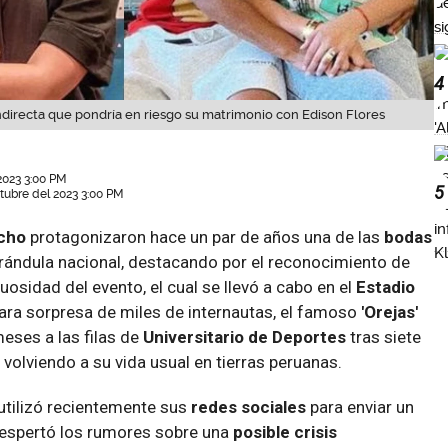
4
ndirecta que pondría en riesgo su matrimonio con Edison Flores
2023 3:00 PM
5
tubre del 2023 3:00 PM
cho
protagonizaron hace un par de años una de las
bodas
rándula nacional, destacando por el reconocimiento de
uosidad del evento, el cual se llevó a cabo en el
Estadio
Para sorpresa de miles de internautas, el famoso
'Orejas'
eses a las filas de
Universitario de Deportes
tras siete
volviendo a su vida usual en tierras peruanas.
utilizó recientemente sus
redes sociales
para enviar un
espertó los rumores sobre una
posible crisis