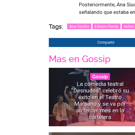
Posteriormente, Ana Siu
señalando que estaba en
Tags:
Ana Siucho
Edison Flores
redes 
Compartir
Mas en Gossip
Gossip
La comedia teatral
“Desnudos” celebró su
éxito en el Teatro
Marsano y se va por
su tercer mes en la
cartelera