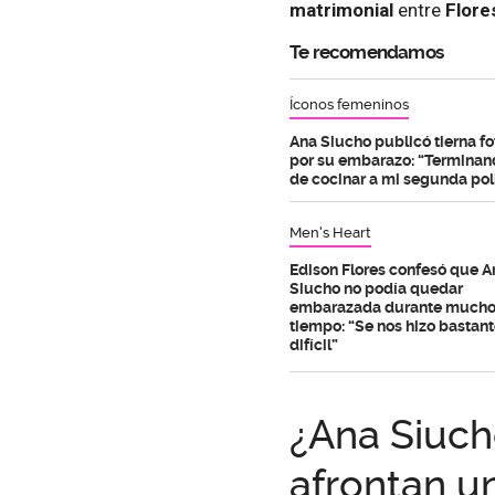
matrimonial
entre
Flore
Te recomendamos
Íconos femeninos
Ana Siucho publicó tierna fo
por su embarazo: “Terminan
de cocinar a mi segunda poll
Men's Heart
Edison Flores confesó que A
Siucho no podía quedar
embarazada durante much
tiempo: “Se nos hizo bastan
difícil”
¿Ana Siuch
afrontan u