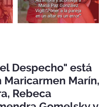
Maria Paz González
Vigil: "Poner a la pareja
en un altar es un error”
el Despecho" está
n Maricarmen Marín,
ra, Rebeca
lmendra Gomelsky y