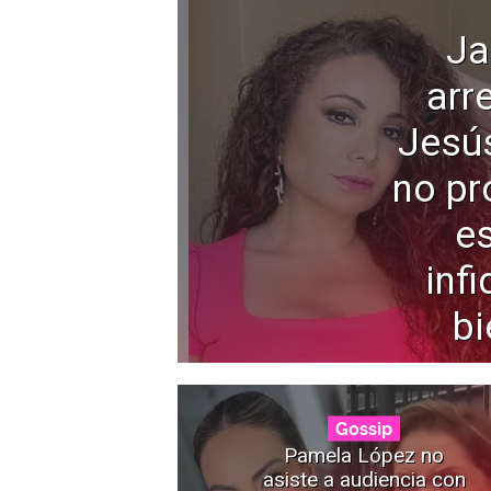
Ja
arr
Jesú
no pr
e
infi
bi
Gossip
Pamela López no
asiste a audiencia con