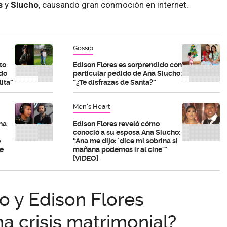
s
y
Siucho
, causando gran conmoción en internet.
Gossip
to
Edison Flores es sorprendido con
do
particular pedido de Ana Siucho:
ita”
“¿Te disfrazas de Santa?”
Men's Heart
na
Edison Flores reveló cómo
conoció a su esposa Ana Siucho:
o
“Ana me dijo: ´dice mi sobrina si
te
mañana podemos ir al cine´”
[VIDEO]
o y Edison Flores
na crisis matrimonial?