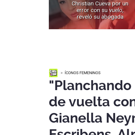
Christian Cueva por un
error con su vuelo,
reveló su abogada
ÍCONOS FEMENINOS
"Planchando 
de vuelta co
Gianella Ney
Escribens, A