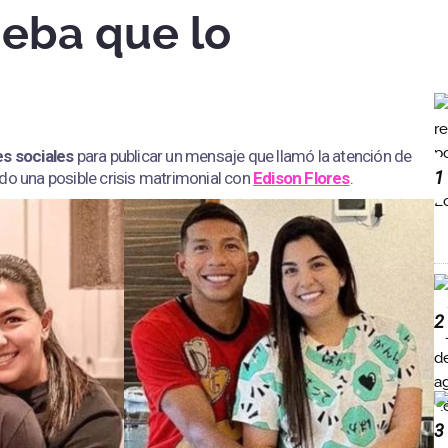
ueba que lo
s sociales
para publicar un mensaje que llamó la atención de
1
ndo una posible crisis matrimonial con
Edison Flores
.
2
3