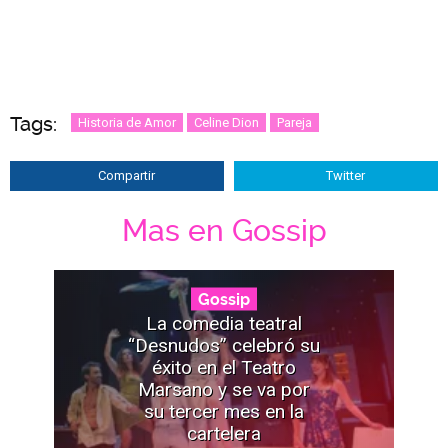
Tags:
Historia de Amor
Celine Dion
Pareja
Compartir
Twitter
Mas en Gossip
Gossip
La comedia teatral
“Desnudos” celebró su
éxito en el Teatro
Marsano y se va por
su tercer mes en la
cartelera