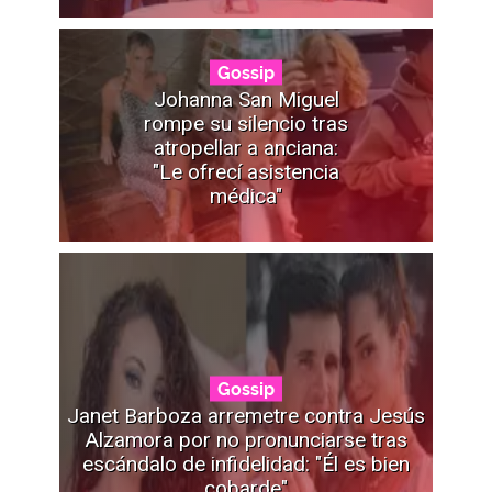
Gossip
Johanna San Miguel
rompe su silencio tras
atropellar a anciana:
"Le ofrecí asistencia
médica"
Gossip
Janet Barboza arremetre contra Jesús
Alzamora por no pronunciarse tras
escándalo de infidelidad: "Él es bien
cobarde"