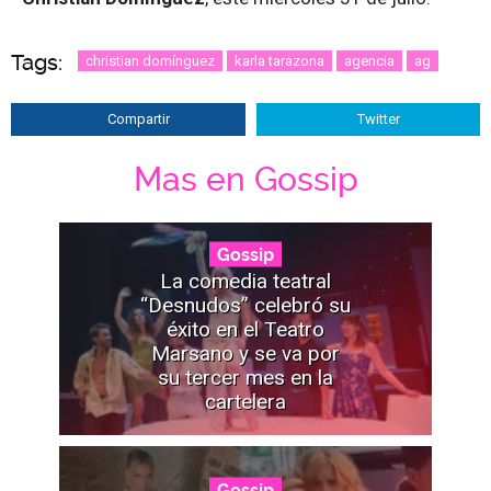
Tags:
christian domínguez
karla tarazona
agencia
ag
Compartir
Twitter
Mas en Gossip
Gossip
La comedia teatral
“Desnudos” celebró su
éxito en el Teatro
Marsano y se va por
su tercer mes en la
cartelera
Gossip