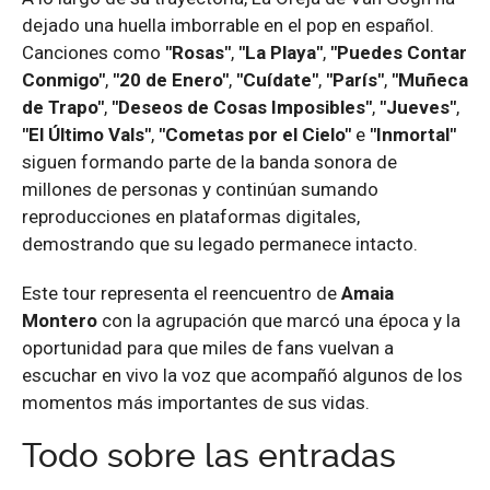
dejado una huella imborrable en el pop en español.
Canciones como
"Rosas"
,
"La Playa"
,
"Puedes Contar
Conmigo"
,
"20 de Enero"
,
"Cuídate"
,
"París"
,
"Muñeca
de Trapo"
,
"Deseos de Cosas Imposibles"
,
"Jueves"
,
"El Último Vals"
,
"Cometas por el Cielo"
e
"Inmortal"
siguen formando parte de la banda sonora de
millones de personas y continúan sumando
reproducciones en plataformas digitales,
demostrando que su legado permanece intacto.
Este tour representa el reencuentro de
Amaia
Montero
con la agrupación que marcó una época y la
oportunidad para que miles de fans vuelvan a
escuchar en vivo la voz que acompañó algunos de los
momentos más importantes de sus vidas.
Todo sobre las entradas