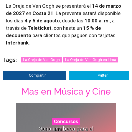
La Oreja de Van Gogh se presentará el
14 de marzo
de 2027
en
Costa 21
. La preventa estará disponible
los días
4 y 5 de agosto
, desde las
10:00 a. m.
, a
través de
Teleticket
, con hasta un
15 % de
descuento
para clientes que paguen con tarjetas
Interbank
.
Tags:
La Oreja de Van Gogh
La Oreja de Van Gogh en Lima
Compartir
Twitter
Mas en Música y Cine
Concursos
Gana una beca para el