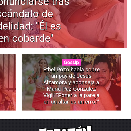
onunciarse tras
scándalo de
delidad: "Él es
en cobarde"
Gossip
Ethel Pozo habla sobre
ampay de Jesús
Alzamora y aconseja a
Maria Paz González
Vigil: "Poner a la pareja
en un altar es un error”