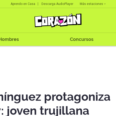
Más estaciones
Aprendo en Casa
Descarga AudioPlayer
Hombres
Concursos
mínguez protagoniza
joven trujillana