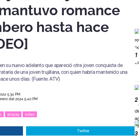
 mantuvo romance
bero hasta hace
IDEO]
1
 en su nuevo adelanto que apareció otra joven conquista de
trataría de una joven trujillana, con quien habría mantenido una
hace unos días. (Fuente: ATV)
2024 5:34 PM
2
brero del 2024 5:40 PM
o
ampay
video
Twitter
3