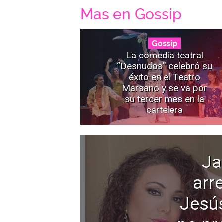
Mas en Gossip
Gossip
La comedia teatral
“Desnudos” celebró su
éxito en el Teatro
Marsano y se va por
su tercer mes en la
cartelera
Ja
arr
Jesú