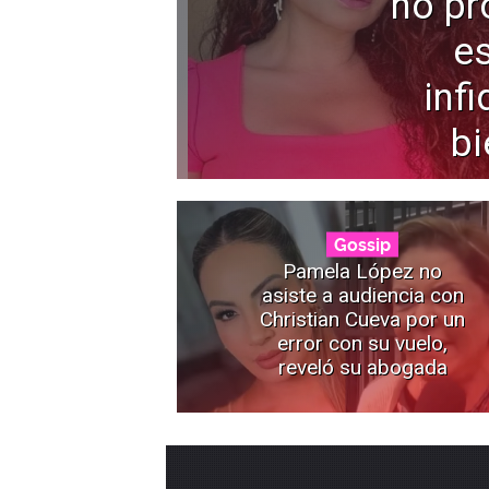
no pr
e
infi
bi
Gossip
Pamela López no
asiste a audiencia con
Christian Cueva por un
error con su vuelo,
reveló su abogada