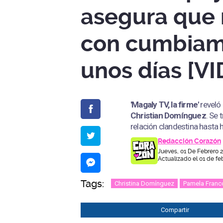
asegura que
con cumbiam
unos días [V
'Magaly TV, la firme'
reveló
Christian Domínguez
. Se 
relación clandestina hasta 
Redacción Corazón
Jueves, 01 De Febrero 
Actualizado el 01 de fe
Tags:
Christina Domínguez
Pamela Franc
Compartir