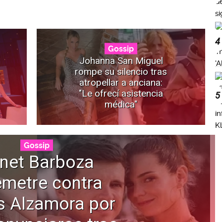
4
Gossip
Johanna San Miguel
rompe su silencio tras
atropellar a anciana:
"Le ofrecí asistencia
5
médica"
Gossip
net Barboza
emetre contra
s Alzamora por