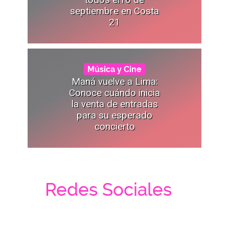
septiembre en Costa
21
Música y Cine
Maná vuelve a Lima:
Conoce cuándo inicia
la venta de entradas
para su esperado
concierto
Redes Sociales