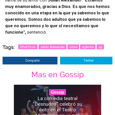
llama de su amor con
Julián Alexander
.
"Estamos
muy enamorados, gracias a Dios. Es que nos hemos
conocido en una etapa en la que ya sabemos lo que
queremos.
Somos dos adultos que ya sabemos lo
que no queremos y lo que sí necesitamos que
funcione",
sentenció.
Tags:
Ethel Pozo
Julián Alexander
crisis
agencia
ag
Compartir
Twitter
Mas en Gossip
Gossip
La comedia teatral
“Desnudos” celebró su
éxito en el Teatro