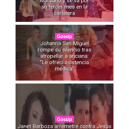
Marsano y se va por
su tercer mes en la
cartelera
Gossip
Johanna San Miguel
rompe su silencio tras
atropellar a anciana:
"Le ofrecí asistencia
médica"
Gossip
Janet Barboza arremetre contra Jesús