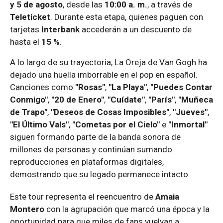
y 5 de agosto
, desde las
10:00 a. m.
, a través de
Teleticket
. Durante esta etapa, quienes paguen con
tarjetas
Interbank
accederán a un descuento de
hasta el
15 %
.
A lo largo de su trayectoria, La Oreja de Van Gogh ha
dejado una huella imborrable en el pop en español.
Canciones como
"Rosas"
,
"La Playa"
,
"Puedes Contar
Conmigo"
,
"20 de Enero"
,
"Cuídate"
,
"París"
,
"Muñeca
de Trapo"
,
"Deseos de Cosas Imposibles"
,
"Jueves"
,
"El Último Vals"
,
"Cometas por el Cielo"
e
"Inmortal"
siguen formando parte de la banda sonora de
millones de personas y continúan sumando
reproducciones en plataformas digitales,
demostrando que su legado permanece intacto.
Este tour representa el reencuentro de
Amaia
Montero
con la agrupación que marcó una época y la
oportunidad para que miles de fans vuelvan a