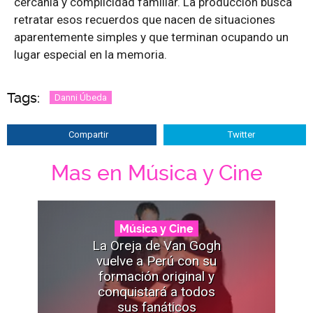
cercanía y complicidad familiar. La producción busca
retratar esos recuerdos que nacen de situaciones
aparentemente simples y que terminan ocupando un
lugar especial en la memoria.
Tags:
Danni Úbeda
Compartir
Twitter
Mas en Música y Cine
Música y Cine
La Oreja de Van Gogh
vuelve a Perú con su
formación original y
conquistará a todos
sus fanáticos