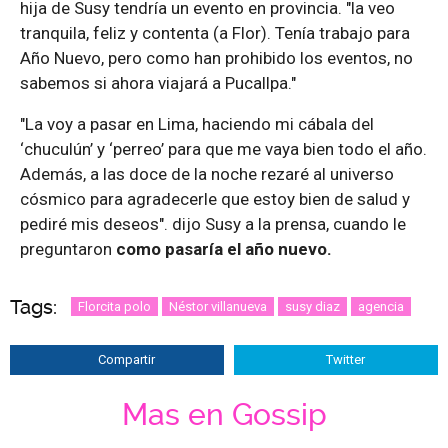
hija de Susy tendría un evento en provincia. "la veo
tranquila, feliz y contenta (a Flor). Tenía trabajo para
Año Nuevo, pero como han prohibido los eventos, no
sabemos si ahora viajará a Pucallpa."
"La voy a pasar en Lima, haciendo mi cábala del
‘chuculún’ y ‘perreo’ para que me vaya bien todo el año.
Además, a las doce de la noche rezaré al universo
cósmico para agradecerle que estoy bien de salud y
pediré mis deseos". dijo Susy a la prensa, cuando le
preguntaron
como pasaría el año nuevo.
Tags:
Florcita polo
Néstor villanueva
susy diaz
agencia
Compartir
Twitter
Mas en Gossip