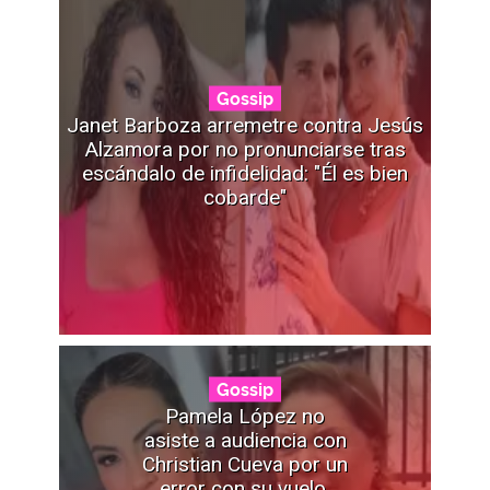
Gossip
Janet Barboza arremetre contra Jesús
Alzamora por no pronunciarse tras
escándalo de infidelidad: "Él es bien
cobarde"
Gossip
Pamela López no
asiste a audiencia con
Christian Cueva por un
error con su vuelo,