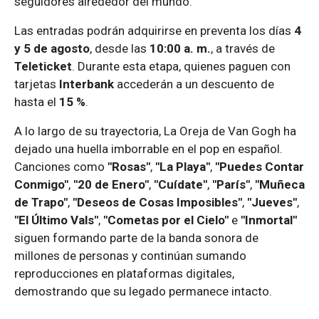
seguidores alrededor del mundo.
Las entradas podrán adquirirse en preventa los días
4
y 5 de agosto
, desde las
10:00 a. m.
, a través de
Teleticket
. Durante esta etapa, quienes paguen con
tarjetas
Interbank
accederán a un descuento de
hasta el
15 %
.
A lo largo de su trayectoria, La Oreja de Van Gogh ha
dejado una huella imborrable en el pop en español.
Canciones como
"Rosas"
,
"La Playa"
,
"Puedes Contar
Conmigo"
,
"20 de Enero"
,
"Cuídate"
,
"París"
,
"Muñeca
de Trapo"
,
"Deseos de Cosas Imposibles"
,
"Jueves"
,
"El Último Vals"
,
"Cometas por el Cielo"
e
"Inmortal"
siguen formando parte de la banda sonora de
millones de personas y continúan sumando
reproducciones en plataformas digitales,
demostrando que su legado permanece intacto.