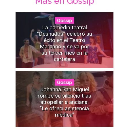
Mas en Gossip
Gossip
La comedia teatral
“Desnudos” celebró su
éxito en el Teatro
Marsano y se va por
su tercer mes en la
cartelera
Gossip
Johanna San Miguel
rompe su silencio tras
atropellar a anciana:
"Le ofrecí asistencia
médica"