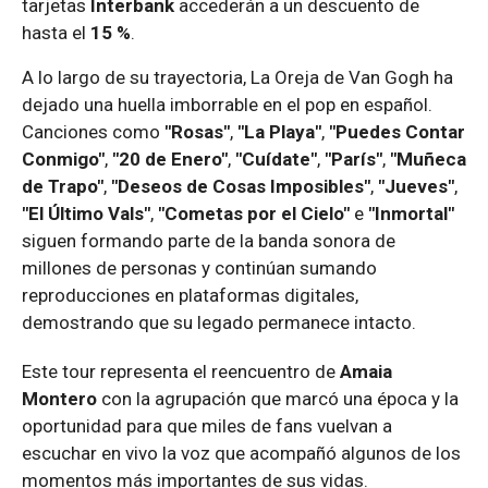
tarjetas
Interbank
accederán a un descuento de
hasta el
15 %
.
A lo largo de su trayectoria, La Oreja de Van Gogh ha
dejado una huella imborrable en el pop en español.
Canciones como
"Rosas"
,
"La Playa"
,
"Puedes Contar
Conmigo"
,
"20 de Enero"
,
"Cuídate"
,
"París"
,
"Muñeca
de Trapo"
,
"Deseos de Cosas Imposibles"
,
"Jueves"
,
"El Último Vals"
,
"Cometas por el Cielo"
e
"Inmortal"
siguen formando parte de la banda sonora de
millones de personas y continúan sumando
reproducciones en plataformas digitales,
demostrando que su legado permanece intacto.
Este tour representa el reencuentro de
Amaia
Montero
con la agrupación que marcó una época y la
oportunidad para que miles de fans vuelvan a
escuchar en vivo la voz que acompañó algunos de los
momentos más importantes de sus vidas.