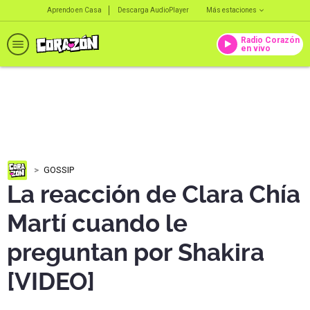
Aprendo en Casa
Descarga AudioPlayer
Más estaciones
Radio Corazón
en vivo
GOSSIP
La reacción de Clara Chía
Martí cuando le
preguntan por Shakira
[VIDEO]