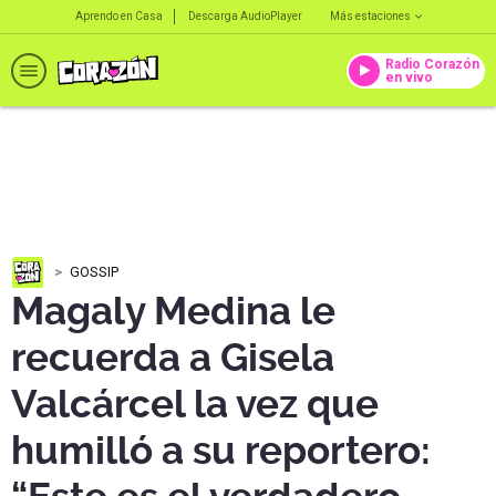
Aprendo en Casa
Descarga AudioPlayer
Más estaciones
Radio Corazón
en vivo
GOSSIP
Magaly Medina le
recuerda a Gisela
Valcárcel la vez que
humilló a su reportero: