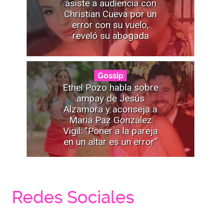
asiste a audiencia con
Christian Cueva por un
error con su vuelo,
reveló su abogada
Gossip
Ethel Pozo habla sobre
ampay de Jesús
Alzamora y aconseja a
Maria Paz González
Vigil: "Poner a la pareja
en un altar es un error”
Redes Sociales