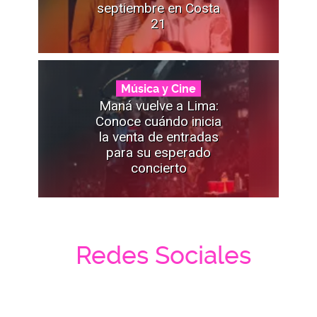
septiembre en Costa
21
Música y Cine
Maná vuelve a Lima:
Conoce cuándo inicia
la venta de entradas
para su esperado
concierto
Redes Sociales