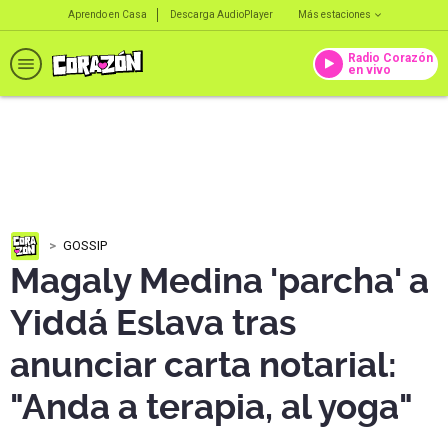
Aprendo en Casa
Descarga AudioPlayer
Más estaciones
Radio Corazón
en vivo
GOSSIP
Magaly Medina 'parcha' a
Yiddá Eslava tras
anunciar carta notarial:
"Anda a terapia, al yoga"