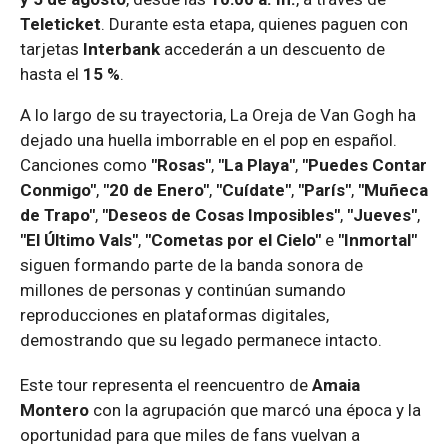
Teleticket
. Durante esta etapa, quienes paguen con
tarjetas
Interbank
accederán a un descuento de
hasta el
15 %
.
A lo largo de su trayectoria, La Oreja de Van Gogh ha
dejado una huella imborrable en el pop en español.
Canciones como
"Rosas"
,
"La Playa"
,
"Puedes Contar
Conmigo"
,
"20 de Enero"
,
"Cuídate"
,
"París"
,
"Muñeca
de Trapo"
,
"Deseos de Cosas Imposibles"
,
"Jueves"
,
"El Último Vals"
,
"Cometas por el Cielo"
e
"Inmortal"
siguen formando parte de la banda sonora de
millones de personas y continúan sumando
reproducciones en plataformas digitales,
demostrando que su legado permanece intacto.
Este tour representa el reencuentro de
Amaia
Montero
con la agrupación que marcó una época y la
oportunidad para que miles de fans vuelvan a