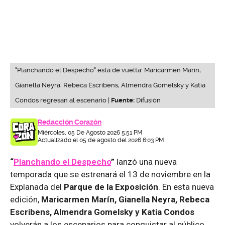
"Planchando el Despecho" está de vuelta: Maricarmen Marín,
Gianella Neyra, Rebeca Escribens, Almendra Gomelsky y Katia
Condos regresan al escenario |
Fuente:
Difusión
Redacción Corazón
Miércoles, 05 De Agosto 2026 5:51 PM
Actualizado el 05 de agosto del 2026 6:03 PM
“
Planchando el Despecho
”
lanzó una nueva
temporada que se estrenará el 13 de noviembre en la
Explanada del
Parque de la Exposición
. En esta nueva
edición,
Maricarmen Marín, Gianella Neyra, Rebeca
Escribens, Almendra Gomelsky y Katia Condos
volverán a los escenarios para conquistar al público