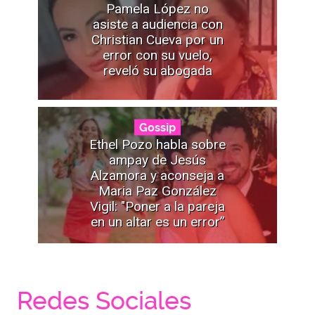
Pamela López no
asiste a audiencia con
Christian Cueva por un
error con su vuelo,
reveló su abogada
Gossip
Ethel Pozo habla sobre
ampay de Jesús
Alzamora y aconseja a
Maria Paz González
Vigil: "Poner a la pareja
en un altar es un error”
Redes Sociales